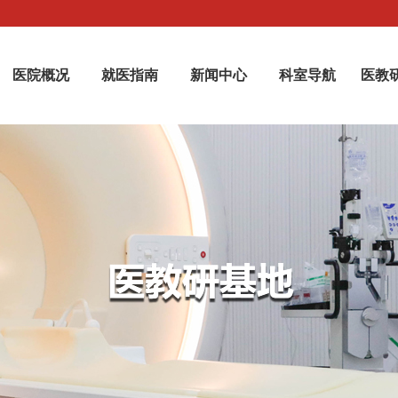
医院概况
就医指南
新闻中心
科室导航
医教
组织架构
就诊须知
媒体聚焦
重点学科建设
护士进修
临床医疗科室 医技科室 行政后勤部门
挂号须知 挂号指引
医疗技术 教学科研 中心焦点
拓展研究领域 推动学科建设
院务公开
报告查询
医院资质
各类检查报告信息
医德医风
目录公开