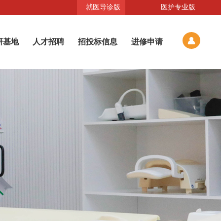
就医导诊版
医护专业版
研基地
人才招聘
招投标信息
进修申请
亚总大事记
挂号服务
学科视点
科研教学
武汉市首家空地一体化急救站
当日挂号 预约挂号
以人为本，开拓进取，夯实学科基础！
湖北首家航空急救分中心
院区环境
保险与直接支付服务
空中连廊 屋顶花园 绿色长廊集一体