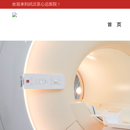
欢迎来到武汉亚心总医院！
首 页
医院介绍
专家坐诊
亚总新闻
教育概况
医生进修
三级甲等综合医院 武汉市医保/湖北省商业保险定
各科室专家出诊信息
求实 开拓 以人为本
武汉科技大学附属武汉亚心总医院暨第九临床学院
点医院 湖北省航空急救中心武汉分中心
医院荣誉
体检须知
通知公告
中国卓越胸痛中心 中国房颤中心 中国心衰中
以患者为中心，对生命负责！
心 中国医学救援协会常务理事单位