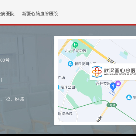
脏病医院
新疆心脑血管医院
00号
@）
1、k2、k4路